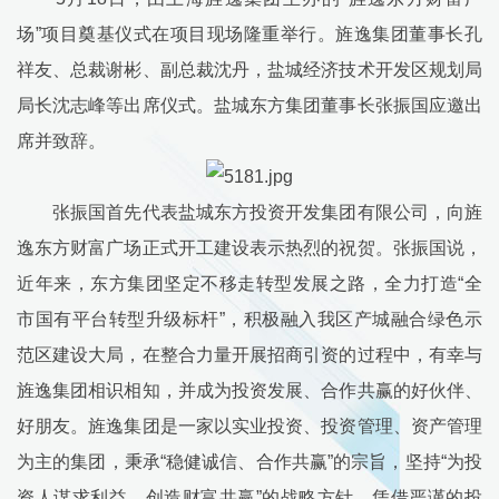
场”项目奠基仪式在项目现场隆重举行。旌逸集团董事长孔
祥友、总裁谢彬、副总裁沈丹，盐城经济技术开发区规划局
局长沈志峰等出席仪式。盐城东方集团董事长张振国应邀出
席并致辞。
张振国首先代表盐城东方投资开发集团有限公司，向旌
逸东方财富广场正式开工建设表示热烈的祝贺。张振国说，
近年来，东方集团坚定不移走转型发展之路，全力打造“全
市国有平台转型升级标杆”，积极融入我区产城融合绿色示
范区建设大局，在整合力量开展招商引资的过程中，有幸与
旌逸集团相识相知，并成为投资发展、合作共赢的好伙伴、
好朋友。旌逸集团是一家以实业投资、投资管理、资产管理
为主的集团，秉承“稳健诚信、合作共赢”的宗旨，坚持“为投
资人谋求利益，创造财富共赢”的战略方针，凭借严谨的投