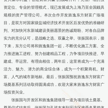
资定位、专业的管理模式，现已发展成为上海乃至全国颇具
规模的资产管理公司。本次合作开发旌逸东方财富广场项
目，是双方对国家级盐城经济技术开发区后发优势的准确研
判、对加快河东新城建设美丽愿景的热诚期盼、对各自品牌
实力的充分认可，是战略之选、双赢之举。张振国表示，接
下来，东方公司将和旌逸集团一起，不断优化施工方案、全
力推进施工进程、努力创建精品工程，力争项目快推进、早
建成、早运营。有理由相信，两年后，这里将成为一个充满
活力、魅力、潜力的商业综合体，成为一个积聚商机、财
富、人气的城市新地标。最后，张振国预祝旌逸东方财富广
场奠基系列活动取得圆满成功，欢迎大家来旌逸东方财富广
场投资兴业。
张振国与开发区和旌逸集团领导一道为项目填土奠基。
奠基仪式结束后，张振国与孔祥友来到采访区接受各界媒体