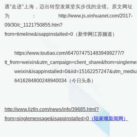
遇“走进”上海，迈出转型发展坚实步伐的业绩。原文网址
为：
http://www.js.xinhuanet.com/2017-
09/30/c_1121750855.htm?
from=timeline&isappinstalled=0
（
新华网江苏频道
）
https://www.toutiao.com/i6470747514839499277/?
tt_from=weixin&utm_campaign=client_share&from=singlem
weixin&isappinstalled=0&iid=15162257247&utm_medi
6416284800248940034
（今日头条）
http://www.ljzfin.com/news/info/39685.html?
from=singlemessage&isappinstalled=0
（陆家嘴新闻网）