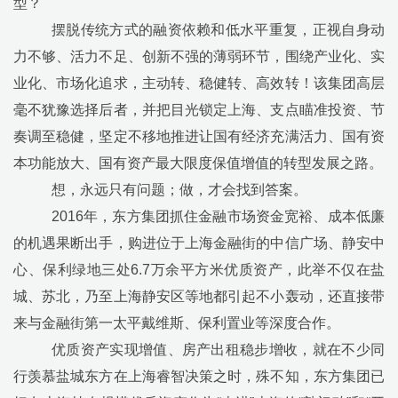
型？
摆脱传统方式的融资依赖和低水平重复，正视自身动
力不够、活力不足、创新不强的薄弱环节，围绕产业化、实
业化、市场化追求，主动转、稳健转、高效转！该集团高层
毫不犹豫选择后者，并把目光锁定上海、支点瞄准投资、节
奏调至稳健，坚定不移地推进让国有经济充满活力、国有资
本功能放大、国有资产最大限度保值增值的转型发展之路。
想，永远只有问题；做，才会找到答案。
2016
年，东方集团抓住金融市场资金宽裕、成本低廉
的机遇果断出手，购进位于上海金融街的中信广场、静安中
心、保利绿地三处
6.7
万余平方米优质资产，此举不仅在盐
城、苏北，乃至上海静安区等地都引起不小轰动，还直接带
来与金融街第一太平戴维斯、保利置业等深度合作。
优质资产实现增值、房产出租稳步增收，就在不少同
行羡慕盐城东方在上海睿智决策之时，殊不知，东方集团已