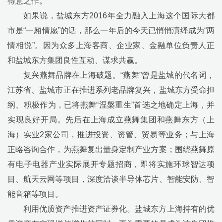
得意之作。
如果说，盐城东方
2016
年全力融入上海这个国际大都
市是
“
一厢情愿
”
的话，那么一年后的今天已悄悄演绎成为
“
两
情相悦
”
。因为众多上海客商、企业家、金融单位负责人正
和盐城东方集团良性互动、谋求共赢。
复兴燕舞品牌在上海破题。
“
燕舞
”
曾是盐城的代名词，
江苏省、盐城市正在推进系列老品牌复兴，盐城东方受命担
纲、积极作为，已将燕舞
“
涅槃重生
”
首选之地确定上海，并
实现良好开局。先后在上海成立燕舞集团和燕舞东方（上
海）实业
2
家公司，推进投资、资管、贸易等业务；与上海
正略咨询合作，为燕舞复出量身定制产业方案；围绕燕舞原
有电子电器产业实际展开专题招商，即将实施环球智达项
目、航天云网等项目，深度洽谈半导体芯片、智能安防、智
能音箱等项目。
利用优质资产推进资产证券化。盐城东方上海持有的优