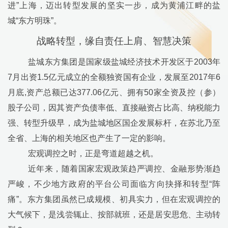
进
”
上海，迈出转型发展的坚实一步，成为黄浦江畔的盐
城
“
东方明珠
”
。
战略转型，缘自责任上肩、智慧决策
盐城东方集团是国家级盐城经济技术开发区于
2003
年
7
月出资
1.5
亿元成立的全额独资国有企业，发展至
2017
年
6
月底
,
资产总额已达
377.06
亿元、拥有
50
家全资及控（参）
股子公司，因其资产负债率低、直接融资占比高、纳税能力
强、转型升级早，成为盐城地区国企发展标杆，在苏北乃至
全省、上海的相关地区也产生了一定的影响。
宏观调控之时，正是弯道超越之机。
近年来，随着国家宏观政策趋严调控、金融形势渐趋
严峻，不少地方政府的平台公司面临方向抉择和转型
“
阵
痛
”
。东方集团虽然已成规模、初具实力，但在宏观调控的
大气候下，是浅尝辄止、按部就班，还是居安思危、主动转