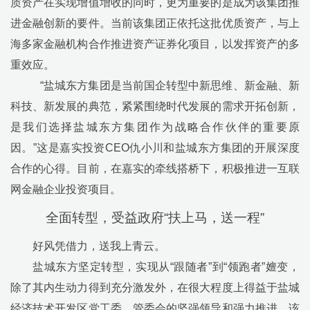
质资产在实现增值增收的同时，更为重要的是成为该集团推
进金融创新的要件。当前该集团正依托这批优质资产，与上
海多家金融机构合作推进资产证券化项目，以发挥资产的多
重效应。
“
盐城东方集团是当前国企转型中新思维、新金融、新
科技、新发展的典范，紧紧围绕时代发展的需求开拓创新，
是我们选择盐城东方集团作为战略合作伙伴的重要原
因。
”
这是嘉实投资
CEO
仇小川和盐城东方集团的开展深度
合作的心得。目前，在嘉实的牵线搭桥下，积极推进一互联
网金融企业投资项目。
全面转型，受益政府
“
扶上马，送一程
”
好风凭借力，送我上青云。
盐城东方坚定转型，实现从
“
跟随者
”
到
“
领跑者
”
嬗变，
除了其内生动力得到充分激发外，在很大程度上得益于盐城
经济技术开发区党工委、管委会的坚强领导和强力推进，该