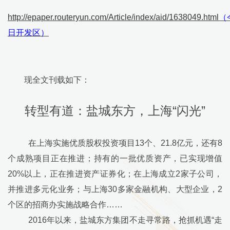
http://epaper.routeryun.com/Article/index/aid/1638049.html
（
日开发区）
现全文刊载如下：
转型有道：盐城东方，上海“闪光”
在上海实施优质股权投资项目
13
个、
21.8
亿元，还有
8
个成熟项目正在推进；持有的一批优质资产，已实现增值
20%
以上，正在推进资产证券化；在上海成立
2
家子公司，
并推进多元化业务；与上海
30
多家金融机构、大型企业，
2
个区的招商办实施战略合作……
2016
年以来，盐城东方集团不走寻常路，抢抓机遇
“
走