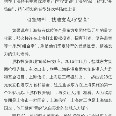
把在上海持有规模优质资产作为
“
走进
”
上海的
“
敲门砖
”
和
“
开
场白
”
，精心策划的转型好戏将陆续上演。
引擎转型，找准支点巧“登高”
如果说在上海持有优质资产是东方集团转型元年的最大
收获，那么接连在上海打出股权投资、招商引资、复兴燕舞
等一系列“组合拳”，则是他们坚定转型的铿锵足音、精准发
力的生动诠释。
股权投资喜现
“
葡萄串
”
效应。
2016
年
11
月，盐城东方集
团抢得先机，主动出击，联手上海临港集团实施临港东方君
和基金项目，上海信托、上海建工积极加盟，一起出资
28
亿
元设立临港东方君和基金，这是盐城东方在上海实施的第一
个
10
亿元以上股权投资项目，再次让人刮目相看。因为临港
集团是上海市一档国企，上海信托、上海建工也是上海知名
国企，他们缘何
“
青睐
”
来自苏北的盐城东方呢？
安红军，君和资本董事长，他这样评价：
“
盐城东方集