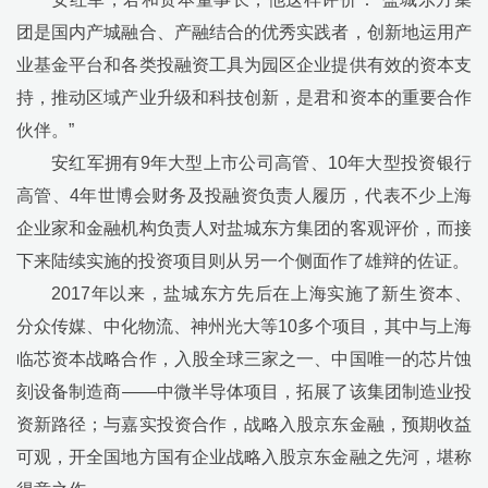
团是国内产城融合、产融结合的优秀实践者，创新地运用产
业基金平台和各类投融资工具为园区企业提供有效的资本支
持，推动区域产业升级和科技创新，是君和资本的重要合作
伙伴。
”
安红军拥有
9
年大型上市公司高管、
10
年大型投资银行
高管、
4
年世博会财务及投融资负责人履历，代表不少上海
企业家和金融机构负责人对盐城东方集团的客观评价，而接
下来陆续实施的投资项目则从另一个侧面作了雄辩的佐证。
2017
年以来，盐城东方先后在上海实施了新生资本、
分众传媒、中化物流、神州光大等
10
多个项目，其中与上海
临芯资本战略合作，入股全球三家之一、中国唯一的芯片蚀
刻设备制造商
——
中微半导体项目，拓展了该集团制造业投
资新路径；与嘉实投资合作，战略入股京东金融，预期收益
可观，开全国地方国有企业战略入股京东金融之先河，堪称