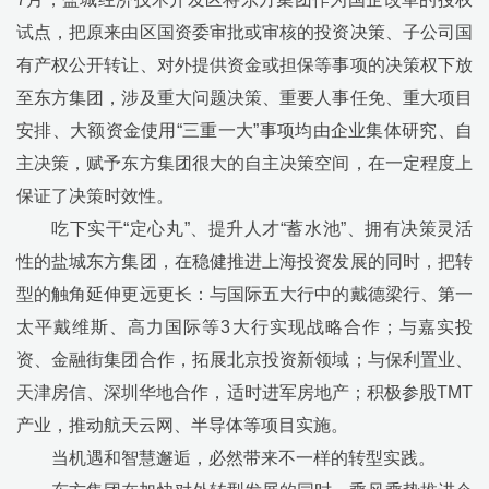
试点，把原来由区国资委审批或审核的投资决策、子公司国
有产权公开转让、对外提供资金或担保等事项的决策权下放
至东方集团，涉及重大问题决策、重要人事任免、重大项目
安排、大额资金使用
“
三重一大
”
事项均由企业集体研究、自
主决策，赋予东方集团很大的自主决策空间，在一定程度上
保证了决策时效性。
吃下实干
“
定心丸
”
、提升人才
“
蓄水池
”
、拥有决策灵活
性的盐城东方集团，在稳健推进上海投资发展的同时，把转
型的触角延伸更远更长：与国际五大行中的戴德梁行、第一
太平戴维斯、高力国际等
3
大行实现战略合作；与嘉实投
资、金融街集团合作，拓展北京投资新领域；与保利置业、
天津房信、深圳华地合作，适时进军房地产；积极参股
TMT
产业，推动航天云网、半导体等项目实施。
当机遇和智慧邂逅，必然带来不一样的转型实践。