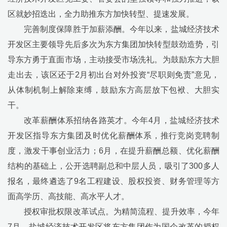
区就妙招迭出，全力助推东方加快转型、提速发展。
完善制度保障胜于加薪添酬。今年以来，盐城经济技术
开发区主要领导先后多次为东方集团加快转型鼓劲造势，引
导东方勇于直面市场，主动接受市场洗礼。为鼓励东方大胆
走出去，该区还于
2
月初出台对外投资
“
尽职则免责
”
意见，
从体制机制上解除束缚，鼓励东方高层放下包袱、大胆实
干。
改革薪酬体系招纳各路英才。今年
4
月，盐城经济技术
开发区指导东方集团及时优化薪酬体系，推行竞岗竞聘制
度，激发干事创业活力；
6
月，在提升薪酬总额、优化薪酬
结构的基础上，公开选聘副总和中层人员，吸引了
300
多人
报名，最终遴选了
9
名工程建设、股权投资、财务管理等方
面高学历、高技能、高水平人才。
授权审批权限改革试点。为精简流程、提升效率，今年
7
月，盐城经济技术开发区将东方集团作为国企改革的授权