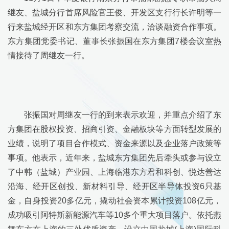
继友、盐城分行首席风险官王俊、开发区支行行长许明等一
行来盐城经开区和东方集团考察交流，洽谈融资合作事项。
东方集团党委书记、董事长张振国在东方集团
7
楼会议室热
情接待了周继友一行。
张振国对周继友一行的到来表示欢迎，并重点介绍了东
方集团在股权投资、招商引资、金融板块等方面转型发展的
业绩，说明了项目合作模式、资金来源以及企业落户政策等
事项。他表示，近年来，盐城东方集团先后牵头或参与设立
了中韩（盐城）产业园、上海临港东方君和科创、悦达善达
沿海、经开区创投、新材料引导、经开区半导体投资
6
只基
金，自身投资
20
多亿元，撬动社会资本累计投资
108
亿元，
成功吸引阿特斯新能源汽车等
10
多个重大项目落户。依托燕