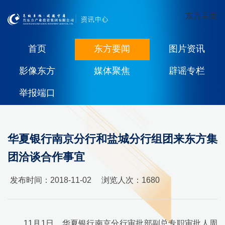
东方主页
首页
东方要闻
图片资讯
影像东方
媒体聚焦
辟谣专栏
举报端口
华夏银行南京分行和盐城分行组团来东方集
团洽谈合作事宜
发布时间：2018-11-02
浏览人次：
1680
11
月
1
日，华夏银行南京分行审批部副总专职审批人周