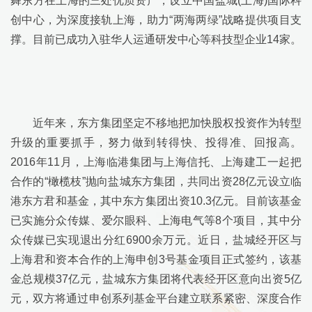
舞东方在上海的三处优质资产，设立中国盐城
(
上海
)
国际科
创中心，为深度接轨上海，助力“两海两绿”战略提供项目支
撑。目前已成功入驻华人运通研发中心等科技型企业
14
家。
近年来，东方集团坚定不移地把加快股权投资作为转型
升级的重要抓手，努力做到转得快、投得准、回报高。
2016
年
11
月，上海临港集团与上海信托、上海建工一起把
合作的“橄榄枝”抛向盐城东方集团，共同出资
28
亿元设立临
港东方君和基金，其中东方集团出资
10.3
亿元。目前该基金
已实施分众传媒、爱尔眼科、上海电气等
8
个项目，其中分
众传媒已实现退出分红
6900
余万元。近日，盐城经开区与
上海君和资本合作的上海申创
3
号基金项目正式签约，该基
金总规模
37
亿元，盐城东方集团将代表经开区意向出资
5
亿
元，双方将通过申创系列基金平台建立联系紧密、深度合作