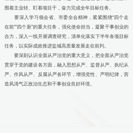
围着主业转、盯着项目干，奋力完成全年目标任务。
要深入学习领会省、市委全会精神，紧紧围绕“四个走
在前”“四个新”的重大任务，强化使命担当，凝聚干事创业的
合力，深入一线开展调查研究，清单化落实下半年各项目标
任务，以实际成效推进盐城高质量发展走在前列。
要深刻认识全面从严治党的重大意义，把全面从严治党
贯穿于党的建设各方面，融入思想从严、监督从严、执纪从
严、作风从严、反腐从严各环节，增强党性、严明纪律，营
造风清气正政治生态和干事创业良好环境。