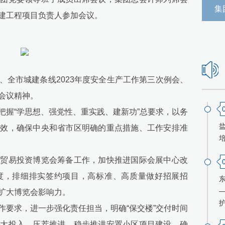
集
建工程项目负责人参加会议。
全市城建条线2023年度安全生产工作第三次例会、
会议精神。
握“学思想、强党性、重实践、建新功”总要求，以务
见效，确保中央和省市区明确的重点措施、工作安排准
易投资博览会筹备工作，加快推进国际会展中心改
度，排细排实签约项目，高标准、高质量做好招展招
扩大博览会影响力。
护
要求，进一步强化责任担当，明确“保交楼”交付时间
加大投入、压茬推进，稳步推进安置小区项目建设，确