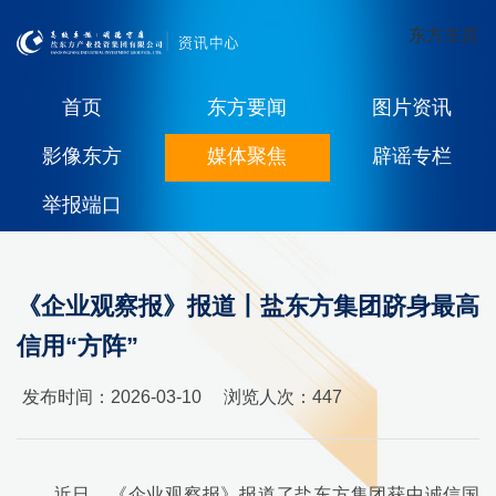
东方主页
首页
东方要闻
图片资讯
影像东方
媒体聚焦
辟谣专栏
举报端口
《企业观察报》报道丨盐东方集团跻身最高
信用“方阵”
发布时间：2026-03-10
浏览人次：
447
近日，《企业观察报》报道了盐东方集团获中诚信国