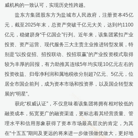
威机构的一致认可，实现历史性跨越。
盐东方集团股东方为盐城市人民政府，注册资本45亿
元，截至2025年末，总资产突破千亿元大关，达到约1100
亿元，稳健跻身“千亿国企”行列。近年来，该集团紧扣产业
投资、资产运营、现代服务三大主责主业推进转型发展，特
别是“以投促招、招投联动、投招双赢”的产业投资模式取得
较为丰厚的回报，有力助推其连续5年均实现10亿元左右的
投资收益、归母净利润和属地税收分别超7亿元、5亿元，位
居全市国企前列，成为资本市场和投资界，以及国企转型发
展的“明星”。
获此“权威认证”，不仅意味着该集团将拥有相对较低的
融资成本，拓宽更广的融资渠道，更标志着其经营质量、管
理水平和信用形象获得了资本市场最高层次的肯定，为其
在“十五五”期间及更远的将来进一步做强做优做大，更好地